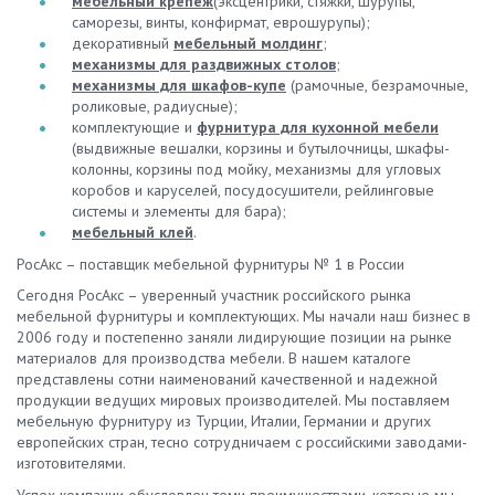
мебельный крепеж
(эксцентрики, стяжки, шурупы,
саморезы, винты, конфирмат, еврошурупы);
декоративный
мебельный молдинг
;
механизмы для раздвижных столов
;
механизмы для шкафов-купе
(рамочные, безрамочные,
роликовые, радиусные);
комплектующие и
фурнитура для кухонной мебели
(выдвижные вешалки, корзины и бутылочницы, шкафы-
колонны, корзины под мойку, механизмы для угловых
коробов и каруселей, посудосушители, рейлинговые
системы и элементы для бара);
мебельный клей
.
РосАкс – поставщик мебельной фурнитуры № 1 в России
Сегодня РосАкс – уверенный участник российского рынка
мебельной фурнитуры и комплектующих. Мы начали наш бизнес в
2006 году и постепенно заняли лидирующие позиции на рынке
материалов для производства мебели. В нашем каталоге
представлены сотни наименований качественной и надежной
продукции ведущих мировых производителей. Мы поставляем
мебельную фурнитуру из Турции, Италии, Германии и других
европейских стран, тесно сотрудничаем с российскими заводами-
изготовителями.
Успех компании обусловлен теми преимуществами, которые мы