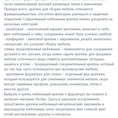
тысяч наименований деталей различных типов и назначения.
Прежде всего, крепеж для сборки мебели отличается
функциональностью, способом фиксации, размером и защитным
покрытием. Современный мебельный крепеж можно разделить на
несколько категорий:
- резьбовой – классический вариант крепления, включает в себя
винт мебельный и гайку, соединение может быть усилено шайбой;
- конфирмат – винтовой крепеж с евровинтом, резьба аналогична
саморезам, что ускоряет сборку мебели;
стяжка эксцентриковая мебельная – применяется для соединения
деталей в тех случаях, когда нужно скрыть крепеж, для придания
мебели эстетичного вида ставятся дополнительные заглушки;
шканты и уголки – традиционный соединительный крепеж, который
до сих пор часто используется при производстве мебели;
- крепежная фурнитура для стекла – отдельный вид крепежа,
который используется для стеклянных элементов мебели, сюда
входят зажимные профили, доводчики, коннекторы, петли и
многое другое.
Выбрать и купить мебельный крепеж и фурнитуру вы можете в
интернет-магазине РосАкс. Здесь в широком ассортименте
представлен крепеж мебельный металлический: евровинты и
еврошурупы мебельные, шток эксцентрика, винт стяжной, винт
потай шестигранник, шурупы и саморезы.