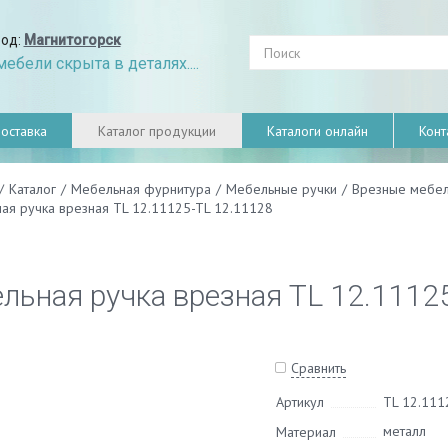
род:
Магнитогорск
ебели скрыта в деталях....
оставка
Каталог продукции
Каталоги онлайн
Конт
/
Каталог
/
Мебельная фурнитура
/
Мебельные ручки
/
Врезные мебел
ая ручка врезная TL 12.11125-TL 12.11128
льная ручка врезная TL 12.1112
Сравнить
Артикул
TL 12.111
металл
Материал