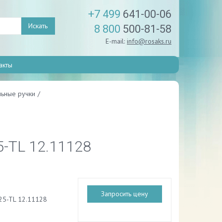
+7 499
641-00-06
Искать
8 800
500-81-58
E-mail:
info@rosaks.ru
акты
ьные ручки
/
5-TL 12.11128
Запросить цену
25-TL 12.11128