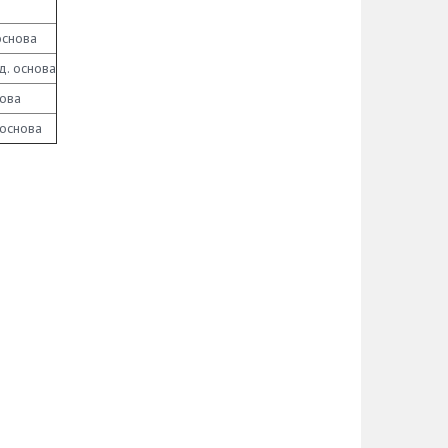
 основа
д. основа
нова
 основа