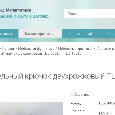
род:
Магнитогорск
ебели скрыта в деталях....
оставка
Каталог продукции
Каталоги онлайн
Конт
/
Каталог
/
Мебельная фурнитура
/
Мебельные крючки
/
Мебельные к
ый крючок двухрожковый TL 3.30014 - TL 3.30015
льный крючок двухрожковый TL 3
Сравнить
Артикул
TL 3.3001
Кол-во в
14/70