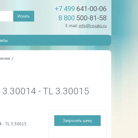
+7 499
641-00-06
Искать
8 800
500-81-58
E-mail:
info@rosaks.ru
акты
рючки
/
.30014 - TL 3.30015
Запросить цену
4 - TL 3.30015