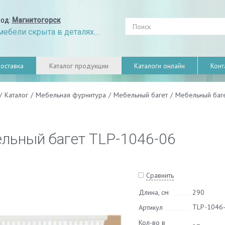
род:
Магнитогорск
ебели скрыта в деталях....
оставка
Каталог продукции
Каталоги онлайн
Конт
/
Каталог
/
Мебельная фурнитура
/
Мебельный багет
/
Мебельный баг
льный багет TLP-1046-06
Сравнить
Длина, см
290
TLP-1046
Артикул
Кол-во в