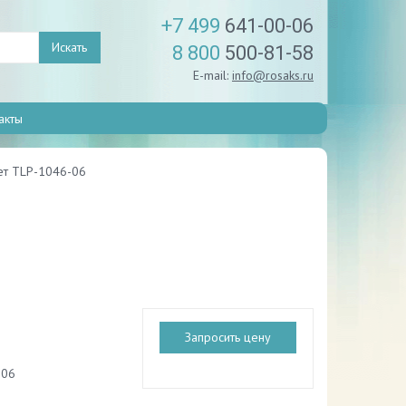
+7 499
641-00-06
Искать
8 800
500-81-58
E-mail:
info@rosaks.ru
акты
ет TLP-1046-06
Запросить цену
-06