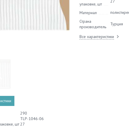
27
упаковке, шт
полистире
Материал
Страна
Турция
производитель
Все характеристики
истики
290
TLP-1046-06
паковке, шт
27