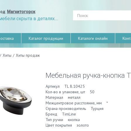
род:
Магнитогорск
ебели скрыта в деталях....
оставка
Каталог продукции
Каталоги онлайн
Конт
/
Хиты
/
Хиты продаж
Мебельная ручка-кнопка T
Артикул TL 8.10425
Кол-во в упаковке, шт 50
Материал металл
Межцентровое расстояние, мм *
Страна производитель Турция
Бренд TimLine
Тип ручки кнопка
Цвет покрытия золото